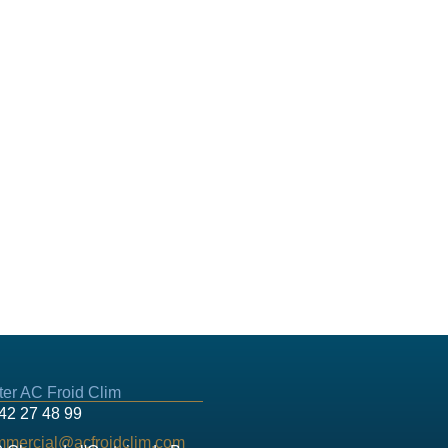
ter AC Froid Clim
42 27 48 99
mmercial@acfroidclim.com