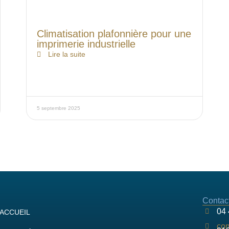
Climatisation plafonnière pour une
imprimerie industrielle
Lire la suite
5 septembre 2025
Contac
04 
ACCUEIL
co