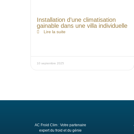
Installation d’une climatisation
gainable dans une villa individuelle
Lire la suite
10 septembre 2025
AC Froid Clim : Votre partenaire
expert du froid et du génie