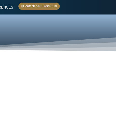
Contacter AC Froid Clim
RENCES
n