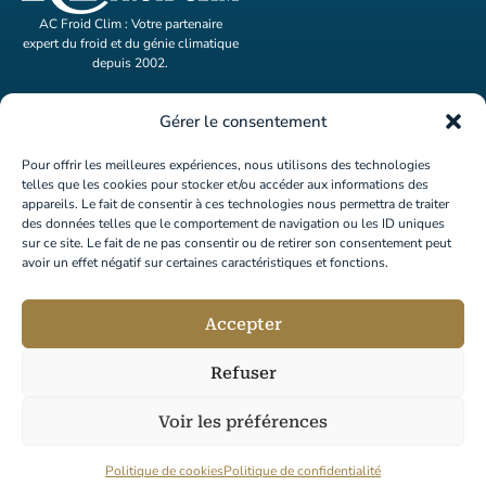
AC Froid Clim : Votre partenaire
expert du froid et du génie climatique
depuis 2002.
ACCUEIL
Gérer le consentement
ACTIVITÉS
Pour offrir les meilleures expériences, nous utilisons des technologies
telles que les cookies pour stocker et/ou accéder aux informations des
A PROPOS
appareils. Le fait de consentir à ces technologies nous permettra de traiter
des données telles que le comportement de navigation ou les ID uniques
RÉFÉRENCES
sur ce site. Le fait de ne pas consentir ou de retirer son consentement peut
avoir un effet négatif sur certaines caractéristiques et fonctions.
Contacter AC Froid Clim
04 42 27 48 99
commercial@acfroidclim.com
210 Chem. de l'Oratoire de Bouc
Accepter
13120 Gardanne
Nous écrire
Refuser
Voir les préférences
Mentions légales
–
Politique de cookies
–
Politique de confidentialité
Politique de cookies
Politique de confidentialité
Site fièrement réalisé en France, par
Digiliz
.