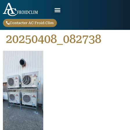
Contacter AC Froid Clim
20250408_082738